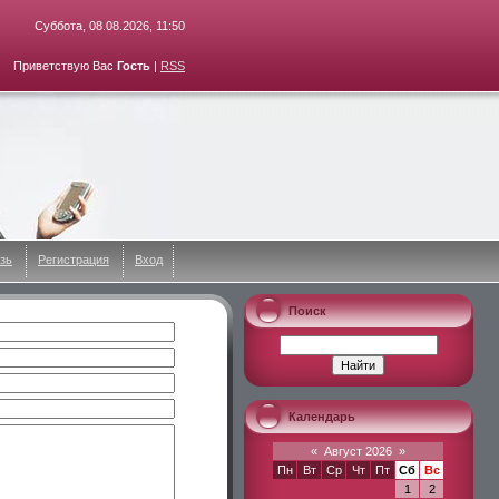
Суббота, 08.08.2026, 11:50
Приветствую Вас
Гость
|
RSS
зь
Регистрация
Вход
Поиск
Календарь
«
Август 2026
»
Пн
Вт
Ср
Чт
Пт
Сб
Вс
1
2