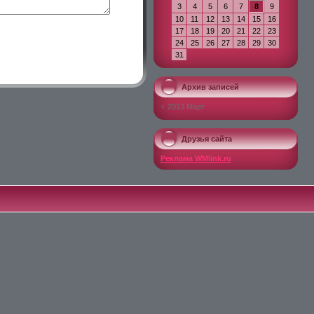
3
4
5
6
7
8
9
10
11
12
13
14
15
16
17
18
19
20
21
22
23
24
25
26
27
28
29
30
31
Архив записей
2013 Март
Друзья сайта
Реклама WMlink.ru