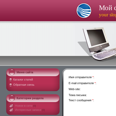
Мой 
your sl
Меню сайта
Имя отправителя
*
:
Каталог статей
E-mail отправителя
*
:
Обратная связь
Web-site:
Тема письма:
Категории раздела
Текст сообщения
*
:
Новое в сети
[0]
Интересные записи
[0]