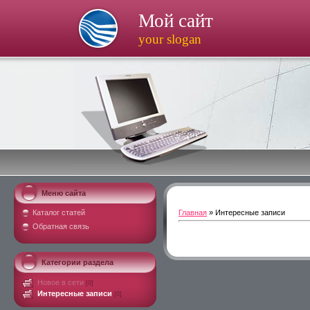
Мой сайт
your slogan
Меню сайта
Каталог статей
Главная
»
Интересные записи
Обратная связь
Категории раздела
Новое в сети
[0]
Интересные записи
[0]