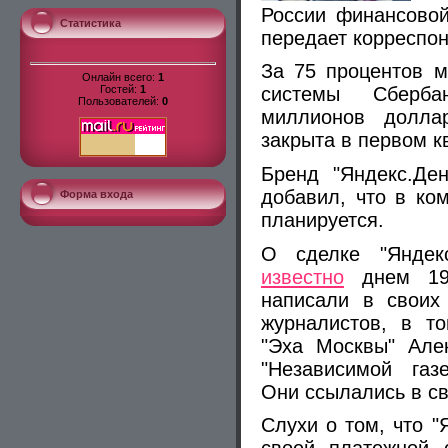
России финансовой
Статистика
передает корреспон
За 75 процентов м
Онлайн всего:
1
Гостей:
1
системы Сберб
Пользователей:
0
миллионов долла
закрыта в первом к
Бренд "Яндекс.Ден
добавил, что в ко
Форма входа
планируется.
О сделке "Янде
известно
днем 19 
написали в своих 
журналистов, в т
"Эха Москвы" Але
"Независимой газ
Они ссылались в св
Слухи о том, что "