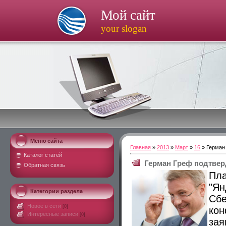
Мой сайт
your slogan
Меню сайта
Главная
»
2013
»
Март
»
16
» Герман 
Каталог статей
Герман Греф подтвер
Обратная связь
П
"Я
Категории раздела
Сбе
Новое в сети
[0]
ко
Интересные записи
[0]
зая