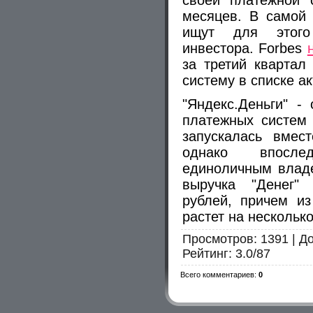
своей платежной 
месяцев. В самой 
ищут для этого 
инвестора. Forbes
за третий квартал
систему в списке а
"Яндекс.Деньги" -
платежных систем 
запускалась вмес
однако впосле
единоличным владе
выручка "Денег"
рублей, причем из
растет на нескольк
Просмотров
: 1391 |
Д
Рейтинг
:
3.0
/
87
Всего комментариев
:
0