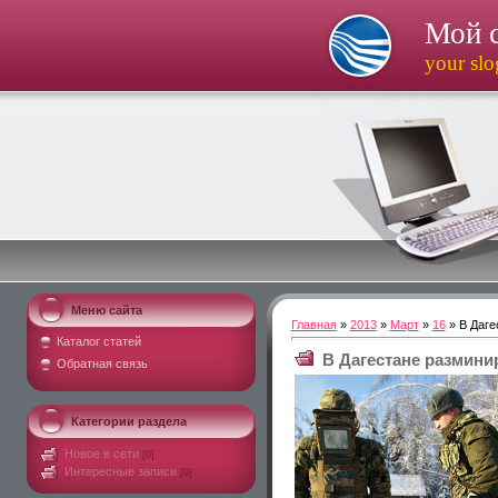
Мой 
your sl
Меню сайта
Главная
»
2013
»
Март
»
16
» В Даге
Каталог статей
В Дагестане размин
Обратная связь
Категории раздела
Новое в сети
[0]
Интересные записи
[0]