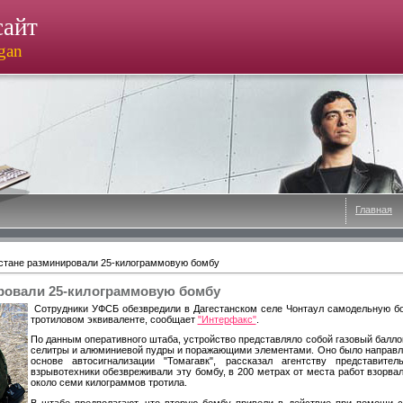
сайт
ogan
Главная
стане разминировали 25-килограммовую бомбу
ировали 25-килограммовую бомбу
Сотрудники УФСБ обезвредили в Дагестанском селе Чонтаул самодельную б
тротиловом эквиваленте, сообщает
"Интерфакс"
.
По данным оперативного штаба, устройство представляло собой газовый балл
селитры и алюминиевой пудры и поражающими элементами. Оно было направле
основе автосигнализации "Томагавк", рассказал агентству представит
взрывотехники обезвреживали эту бомбу, в 200 метрах от места работ взорв
около семи килограммов тротила.
В штабе предполагают, что вторую бомбу привели в действие при помощи с