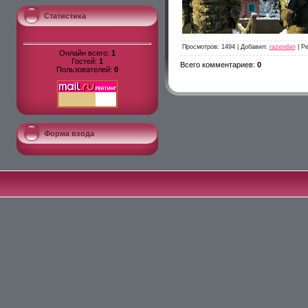
Статистика
Просмотров
: 1494 |
Добавил
:
razendan
|
Ре
Онлайн всего:
1
Гостей:
1
Всего комментариев
:
0
Пользователей:
0
Форма входа