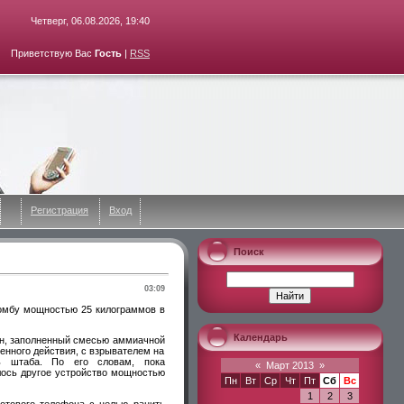
Четверг, 06.08.2026, 19:40
Приветствую Вас
Гость
|
RSS
Регистрация
Вход
Поиск
03:09
омбу мощностью 25 килограммов в
Календарь
он, заполненный смесью аммиачной
нного действия, с взрывателем на
ель штаба. По его словам, пока
«
Март 2013
»
алось другое устройство мощностью
Пн
Вт
Ср
Чт
Пт
Сб
Вс
1
2
3
отового телефона с целью ранить