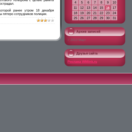
4
5
6
7
8
9
10
острадал.
11
12
13
14
15
16
17
которой ранее утром 18 декабря
18
19
20
21
22
23
24
ы пятеро сотрудников полиции.
25
26
27
28
29
30
31
Архив записей
2013 Март
Друзья сайта
Реклама WMlink.ru